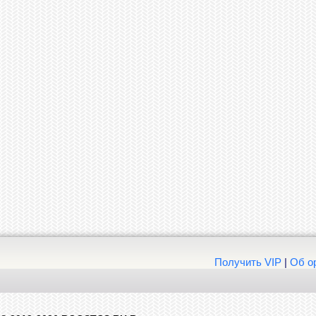
Получить VIP
|
Об о