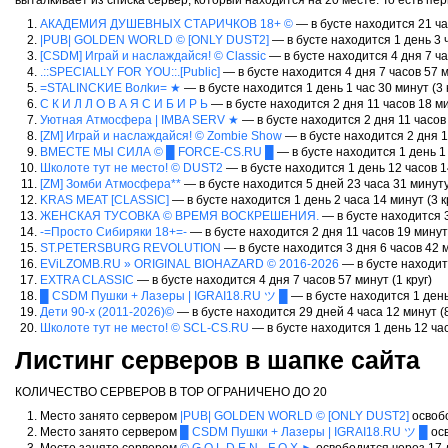
выталкивает из списка сервер, который находится на 20 месте. То есть пер
АКАДЕМИЯ ДУШЕВНЫХ СТАРИЧКОВ 18+ ©
— в бусте находится 21 час
|PUB| GOLDEN WORLD © [ONLY DUST2]
— в бусте находится 1 день 3 ч
[CSDM] Играй и наслаждайся! © Classic
— в бусте находится 4 дня 7 час
.::SPECIALLY FOR YOU::.[Public]
— в бусте находится 4 дня 7 часов 57 ми
=STALINCKИE Boлkи= ★
— в бусте находится 1 день 1 час 30 минут (3 
С К И Л Л О В А Я С И Б И Р Ь
— в бусте находится 2 дня 11 часов 18 ми
Уютная Атмосфера | IMBA SERV ★
— в бусте находится 2 дня 11 часов 
[ZM] Играй и наслаждайся! © Zombie Show
— в бусте находится 2 дня 11
ВМЕСТЕ МЫ СИЛА © █ FORCE-CS.RU █
— в бусте находится 1 день 1 
Школоте тут не место! © DUST2
— в бусте находится 1 день 12 часов 14
[ZM] Зомби Атмосфера**
— в бусте находится 5 дней 23 часа 31 минуту 
KRAS MEAT [СLASSIC]
— в бусте находится 1 день 2 часа 14 минут (3 к
ЖЕНСКАЯ ТУСОВКА © ВРЕМЯ ВОСКРЕШЕНИЯ.
— в бусте находится 3
-=Просто Сибиряки 18+=-
— в бусте находится 2 дня 11 часов 19 минут 
ST.PETERSBURG REVOLUTION
— в бусте находится 3 дня 6 часов 42 м
EViLZOMB.RU » ORIGINAL BIOHAZARD © 2016-2026
— в бусте находитс
EXTRA CLASSIC
— в бусте находится 4 дня 7 часов 57 минут (1 круг)
█ CSDM Пушки + Лазеры | IGRAI18.RU ツ █
— в бусте находится 1 день 
Дети 90-х (2011-2026)©
— в бусте находится 29 дней 4 часа 12 минут (8
Школоте тут не место! © SCL-CS.RU
— в бусте находится 1 день 12 час
Листинг серверов в шапке сайта
КОЛИЧЕСТВО СЕРВЕРОВ В TOP ОГРАНИЧЕНО ДО 20
Место занято сервером
|PUB| GOLDEN WORLD © [ONLY DUST2]
освобо
Место занято сервером
█ CSDM Пушки + Лазеры | IGRAI18.RU ツ █
осв