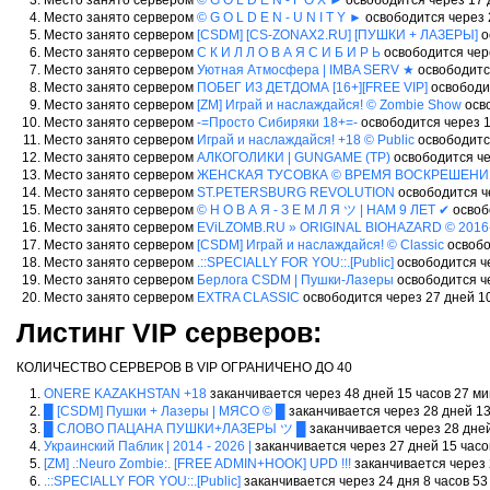
Место занято сервером
© G O L D E N - F O X ►
освободится через 17 
Место занято сервером
© G O L D E N - U N I T Y ►
освободится через 
Место занято сервером
[CSDM] [CS-ZONAX2.RU] [ПУШКИ + ЛАЗЕРЫ]
о
Место занято сервером
С К И Л Л О В А Я С И Б И Р Ь
освободится чер
Место занято сервером
Уютная Атмосфера | IMBA SERV ★
освободитс
Место занято сервером
ПОБЕГ ИЗ ДЕТДОМА [16+][FREE VIP]
освободит
Место занято сервером
[ZM] Играй и наслаждайся! © Zombie Show
осво
Место занято сервером
-=Просто Сибиряки 18+=-
освободится через 1
Место занято сервером
Играй и наслаждайся! +18 © Public
освободится
Место занято сервером
АЛКОГОЛИКИ | GUNGAME (TP)
освободится че
Место занято сервером
ЖЕНСКАЯ ТУСОВКА © ВРЕМЯ ВОСКРЕШЕНИ
Место занято сервером
ST.PETERSBURG REVOLUTION
освободится че
Место занято сервером
© Н О В А Я - З Е М Л Я ツ | НАМ 9 ЛЕТ ✔
освоб
Место занято сервером
EViLZOMB.RU » ORIGINAL BIOHAZARD © 2016
Место занято сервером
[CSDM] Играй и наслаждайся! © Classic
освобо
Место занято сервером
.::SPECIALLY FOR YOU::.[Public]
освободится че
Место занято сервером
Берлога CSDM | Пушки-Лазеры
освободится че
Место занято сервером
EXTRA CLASSIC
освободится через 27 дней 1
Листинг VIP серверов:
КОЛИЧЕСТВО СЕРВЕРОВ В VIP ОГРАНИЧЕНО ДО 40
ONERE KAZAKHSTAN +18
заканчивается через 48 дней 15 часов 27 м
█ [CSDM] Пушки + Лазеры | МЯСО © █
заканчивается через 28 дней 13
█ СЛОВО ПАЦАНА ПУШКИ+ЛАЗЕРЫ ツ █
заканчивается через 28 дне
Украинский Паблик | 2014 - 2026 |
заканчивается через 27 дней 15 час
[ZM] .:Neuro Zombie:. [FREE ADMIN+HOOK] UPD !!!
заканчивается через 
.::SPECIALLY FOR YOU::.[Public]
заканчивается через 24 дня 8 часов 5