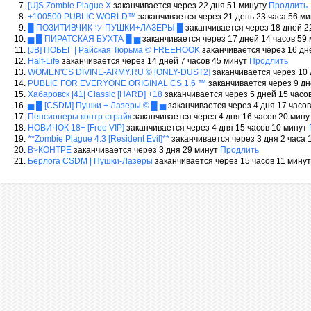
[U]S Zombie Plague X
заканчивается через 22 дня 51 минуту
Продлить
+100500 PUBLIC WORLD™
заканчивается через 21 день 23 часа 56 м
█ ПОЗИТИВЧИК ツ ПУШКИ+ЛАЗЕРЫ █
заканчивается через 18 дней 2
▅ █ ПИРАТСКАЯ БУХТА █ ▅
заканчивается через 17 дней 14 часов 59
[JB] ПОБЕГ | Райская Тюрьма © FREEHOOK
заканчивается через 16 дн
Half-Life
заканчивается через 14 дней 7 часов 45 минут
Продлить
WOMEN'CS DIVINE-ARMY.RU © [ONLY-DUST2]
заканчивается через 10 
PUBLIC FOR EVERYONE ORIGINAL CS 1.6 ™
заканчивается через 9 дн
Хабаровск |41| Classic [HARD] +18
заканчивается через 5 дней 15 часо
▅ █ [CSDM] Пушки + Лазеры © █ ▅
заканчивается через 4 дня 17 часо
Пенсионеры контр страйк
заканчивается через 4 дня 16 часов 20 мин
НОВИЧОК 18+ [Free VIP]
заканчивается через 4 дня 15 часов 10 минут
**Zombie Plague 4.3 [Resident Evil]**
заканчивается через 3 дня 2 часа 
В>КОНТРЕ
заканчивается через 3 дня 29 минут
Продлить
Берлога CSDM | Пушки-Лазеры
заканчивается через 15 часов 11 мину