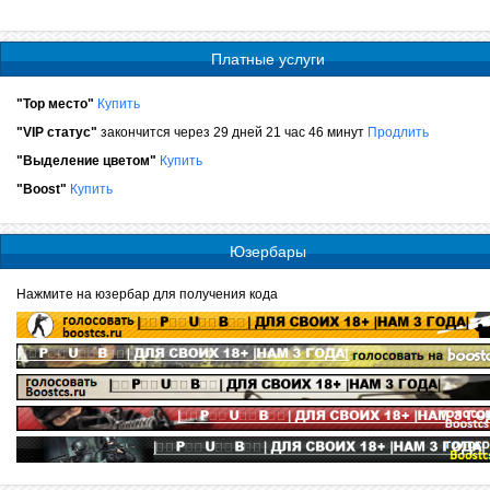
Платные услуги
"Top место"
Купить
"VIP статус"
закончится через 29 дней 21 час 46 минут
Продлить
"Выделение цветом"
Купить
"Boost"
Купить
Юзербары
Нажмите на юзербар для получения кода