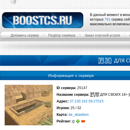
В данный момент в мон
которых
791
сервер сей
максимально возможны
Добавить сервер
Подбор сервера
Заказ платной услуги
|͇̿P͇̿U͇̿B͇̿|
Информация о сервере
ID сервера:
25147
Название сервера:
|͇̿P͇̿U͇̿B͇̿| ДЛЯ СВОИХ 18
Адрес:
37.230.162.59:27015
Игроки:
25 / 32
Карта:
de_abaddon
Рейтинг:
0