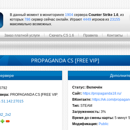
В данный момент в мониторинге
1904
сервера
Counter Strike 1.6
, из
которых
786
сервер сейчас онлайн. Играют
4449
игроков из
23155
максимально возможных.
Заказ платной услуги
Скачать CS 1.6
Правила
Контакты
PROPAGANDA CS [FREE VIP]
сервере
Дополнит
Статус:
Включён
0792
Сайт:
https://propaganda18.ru/
вера:
PROPAGANDA CS [FREE VIP]
ВКонтакте:
https://vk.com/propaga
4.51.142:27015
Тип:
STEAM
Загруженность:
3%
t2_2x2
Время до смены карты:
5 минут 
Модификация:
Public