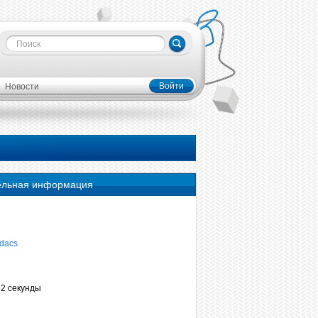
Войти
Новости
ельная информация
ndacs
52 секунды