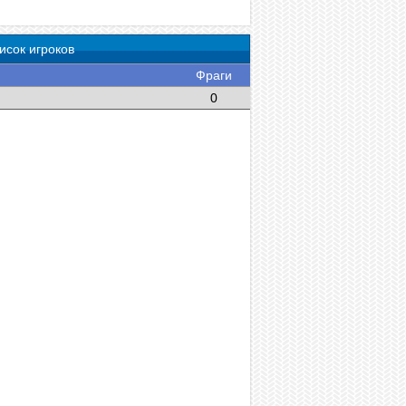
исок игроков
Фраги
0