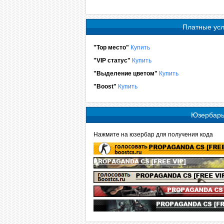
Платные усл
"Top место"
Купить
"VIP статус"
Купить
"Выделение цветом"
Купить
"Boost"
Купить
Юзербар
Нажмите на юзербар для получения кода