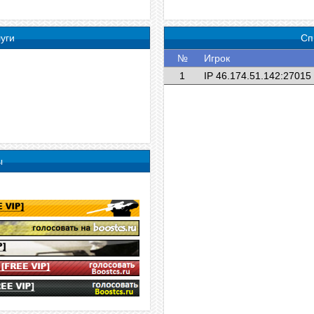
уги
Сп
№
Игрок
1
IP 46.174.51.142:27015
ы