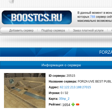
В данный момент в мон
которых
788
сервер сей
максимально возможны
Добавить сервер
Подбор сервера
Заказ платной услуги
FORZA
Информация о сервере
ID сервера:
20515
Название сервера:
FORZA UVE BEST PUBL
Адрес:
62.122.213.188:27015
Игроки:
0 / 32
Карта:
35hp_2
Рейтинг:
1654