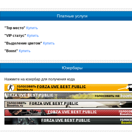
Платные услуги
"Top место"
Купить
"VIP статус"
Купить
"Выделение цветом"
Купить
"Boost"
Купить
Юзербары
Нажмите на юзербар для получения кода