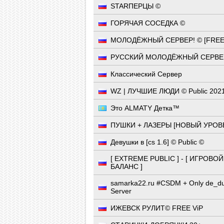
STARПЕРЦЫ ©
ГОРЯЧАЯ СОСЕДКА ©
МОЛОДЁЖНЫЙ СЕРВЕР! © [FREE 
РУССКИЙ МОЛОДЁЖНЫЙ СЕРВЕР
Классический Сервер
WZ | ЛУЧШИЕ ЛЮДИ © Publiс 202
Это ALMATY Детка™
ПУШКИ + ЛАЗЕРЫ [НОВЫЙ УРОВ
Девушки в [cs 1.6] © Public ©
[ EXTREME PUBLIC ] - [ ИГРОВОЙ
БАЛАНС ]
samarka22.ru #CSDM + Only de_d
Server
ИЖЕВСК РУЛИТ© FREE ViP