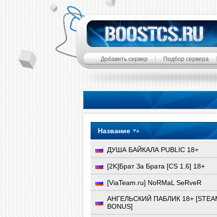
Добавить сервер
Подбор сервера
Название
ДУША БАЙКАЛА PUBLIC 18+
[2K]Брат За Брата [CS 1.6] 18+
[ViaTeam.ru] NoRMaL SeRveR
АНГЕЛЬСКИЙ ПАБЛИК 18+ [STEA
BONUS]