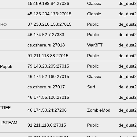
152.89.199.84:27026
Classic
de_dust2
45.136.204.173:27015
Classic
de_dust2
37.230.210.153:27015
Public
de_dust2
ТНО
46.174.52.7:27333
Public
de_dust2
cs.cshere.ru:27018
War3FT
de_dust2
91.211.118.88:27015
Public
de_dust2
79.143.20.205:27015
Public
de_dust2
 Pupok
46.174.52.160:27015
Classic
de_dust2
cs.cshere.ru:27017
Surf
de_dust2
46.174.55.126:27015
de_dust2
[FREE
46.174.50.24:27206
ZombieMod
de_dust2
8+ [STEAM
91.211.118.6:27015
Public
de_dust2