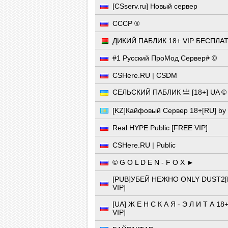
[CSserv.ru] Новый сервер
СССР ®
ДИКИЙ ПАБЛИК 18+ VIP БЕСПЛА
#1 Русский ПроМод Сервер# ©
CSHere.RU | CSDM
СЕЛЬСКИЙ ПАБЛИК 亗 [18+] UA ©
[KZ]Кайфовый Сервер 18+[RU] by
Real HYPE Public [FREE VIP]
CSHere.RU | Public
© G O L D E N - F O X ►
[PUB]УБЕЙ НЕЖНО ONLY DUST2
VIP]
[UA] Ж Е Н С К А Я - Э Л И Т А 1
VIP]