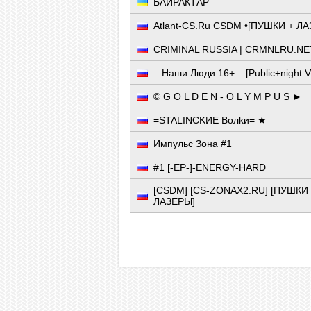
БАЙРАКТАР
Atlant-CS.Ru CSDM •[ПУШКИ + ЛА
CRIMINAL RUSSIA | CRMNLRU.NE
.::Наши Люди 16+::. [Public+night V
© G O L D E N - O L Y M P U S ►
=STALINCKИE Boлkи= ★
Импульс Зона #1
#1 [-EP-]-ENERGY-HARD
[CSDM] [CS-ZONAX2.RU] [ПУШКИ
ЛАЗЕРЫ]