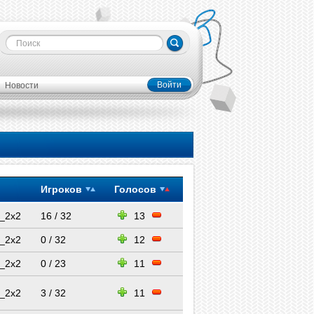
Войти
Новости
Игроков
Голосов
_2x2
16 / 32
13
_2x2
0 / 32
12
_2x2
0 / 23
11
_2x2
3 / 32
11