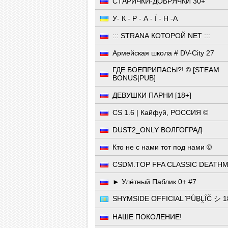
СТАРИЧКИ-ДОБРЯЧКИ 30+
У- К - Р - А - Ї - Н -А
::: STRАNА КOТОРОЙ NET :::
Армейская школа # DV-City 27
ГДЕ БОЕПРИПАСЫ?! © [STEAM
BONUS|PUB]
ДЕВУШКИ ПАРНИ [18+]
CS 1.6 | Кайфуй, РОССИЯ ©
DUST2_ONLY ВОЛГОГРАД
Кто не с нами тот под нами ©
CSDM.TOP FFA CLASSIC DEATH
► Улётный Паблик 0+ #7
SHYMSIDE OFFICIAL ῬǛḆḼḮČ シ 1
НАШЕ ПОКОЛЕНИЕ!