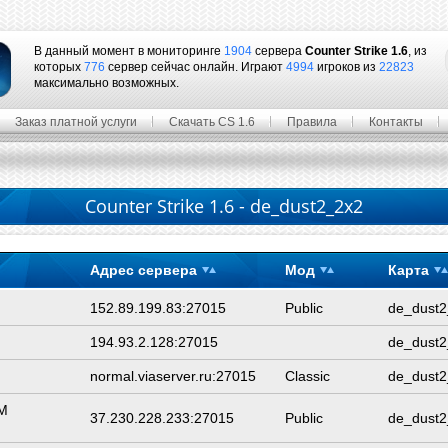
В данный момент в мониторинге
1904
сервера
Counter Strike 1.6
, из
которых
776
сервер сейчас онлайн. Играют
4994
игроков из
22823
максимально возможных.
Заказ платной услуги
Скачать CS 1.6
Правила
Контакты
Counter Strike 1.6 - de_dust2_2x2
Адрес сервера
Мод
Карта
152.89.199.83:27015
Public
de_dust2
194.93.2.128:27015
de_dust2
normal.viaserver.ru:27015
Classic
de_dust2
M
37.230.228.233:27015
Public
de_dust2