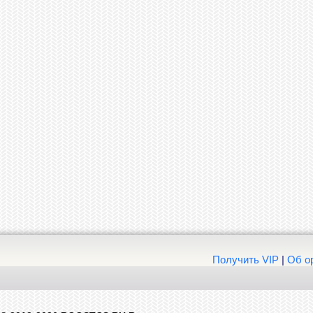
Получить VIP
|
Об о