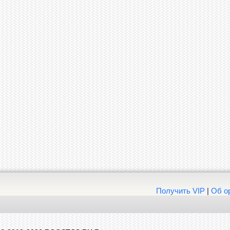
Получить VIP
|
Об о