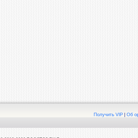
Получить VIP
|
Об о