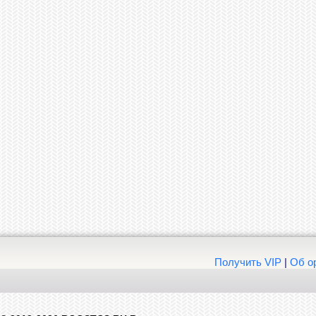
Получить VIP
|
Об о