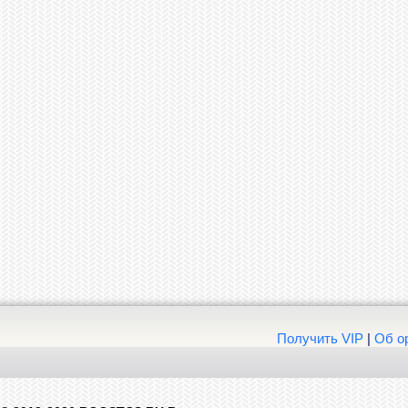
Получить VIP
|
Об о