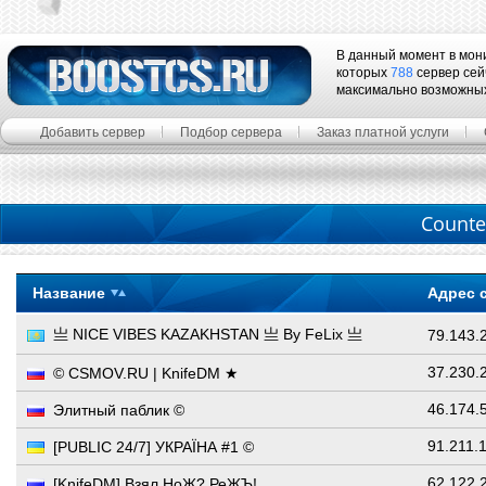
В данный момент в мон
которых
788
сервер сей
максимально возможны
Добавить сервер
Подбор сервера
Заказ платной услуги
Counter
Название
Адрес 
亗 NICE VIBES KAZAKHSTAN 亗 By FeLix 亗
79.143.
37.230.
© CSMOV.RU | KnifeDM ★
46.174.
Элитный паблик ©
91.211.
[PUBLIC 24/7] УКРАЇНА #1 ©
62.122.
[KnifeDM] Взял НоЖ? РеЖЪ!