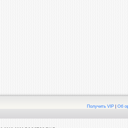
Получить VIP
|
Об о