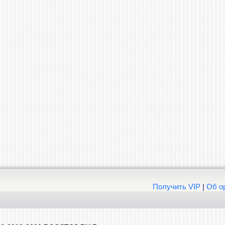
Получить VIP
|
Об о