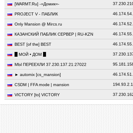
37.230.21
[WARMT.Ru] -=Домик=-
46.174.54
PROJECT V - ПАБЛИК
46.174.52
Only Mansion @ Mircs.ru
46.174.55
КАЗАНСКИЙ ПАБЛИК СЕРВЕР | RU-KZN
46.174.55
BEST [of the] BEST
37.230.13
█ МОЙ • ДОМ █
95.181.15
МЫ ПЕРЕЕХЛИ 37.230.137.21:27022
46.174.51
► automix [cs_mansion]
194.93.2.
CSDM | FFA mode | mansion
37.230.16
VICTORY [to] VICTORY