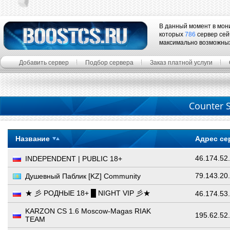
В данный момент в мон
которых
786
сервер сей
максимально возможны
Добавить сервер
Подбор сервера
Заказ платной услуги
Counter S
Название
Адрес се
46.174.52
INDEPENDENT | PUBLIC 18+
79.143.20
Душевный Паблик [KZ] Community
★ 彡 РОДНЫЕ 18+ █ NIGHT VIP 彡★
46.174.53
KARZON CS 1.6 Moscow-Magas RIAK
195.62.52
TEAM