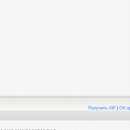
Получить VIP
|
Об о