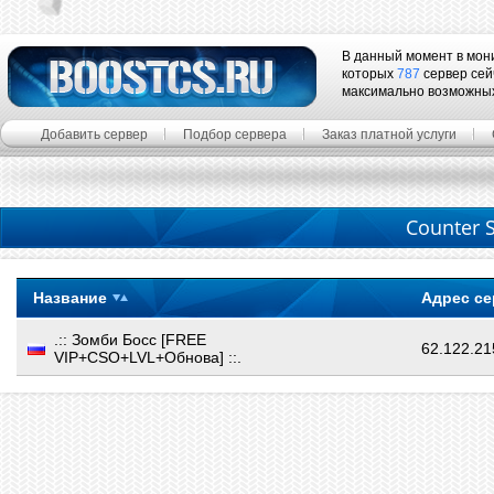
В данный момент в мон
которых
787
сервер сей
максимально возможны
Добавить сервер
Подбор сервера
Заказ платной услуги
Counter S
Название
Адрес се
.:: Зомби Босс [FREE
62.122.21
VIP+CSO+LVL+Обнова] ::.