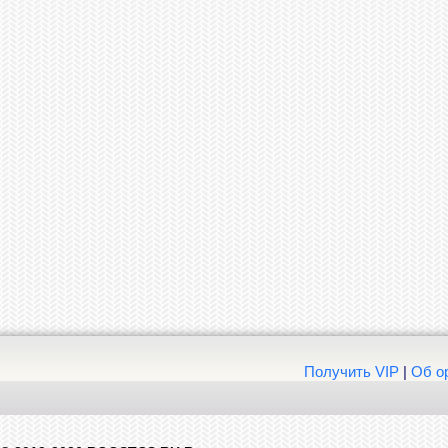
Получить VIP
|
Об о