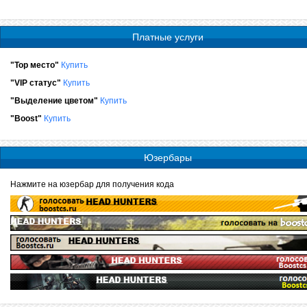
Платные услуги
"Top место"
Купить
"VIP статус"
Купить
"Выделение цветом"
Купить
"Boost"
Купить
Юзербары
Нажмите на юзербар для получения кода