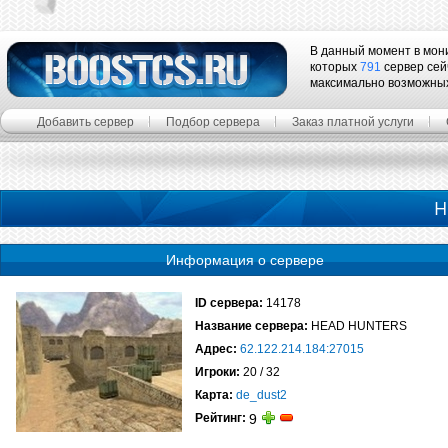
В данный момент в мон
которых
791
сервер сей
максимально возможны
Добавить сервер
Подбор сервера
Заказ платной услуги
H
Информация о сервере
ID сервера:
14178
Название сервера:
HEAD HUNTERS
Адрес:
62.122.214.184:27015
Игроки:
20 / 32
Карта:
de_dust2
Рейтинг:
9