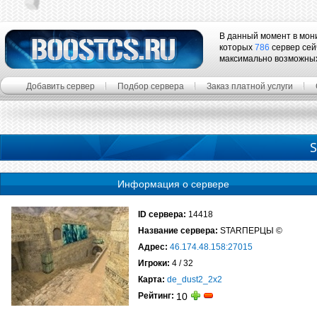
В данный момент в мон
которых
786
сервер сей
максимально возможны
Добавить сервер
Подбор сервера
Заказ платной услуги
Информация о сервере
ID сервера:
14418
Название сервера:
STARПЕРЦЫ ©
Адрес:
46.174.48.158:27015
Игроки:
4 / 32
Карта:
de_dust2_2x2
Рейтинг:
10