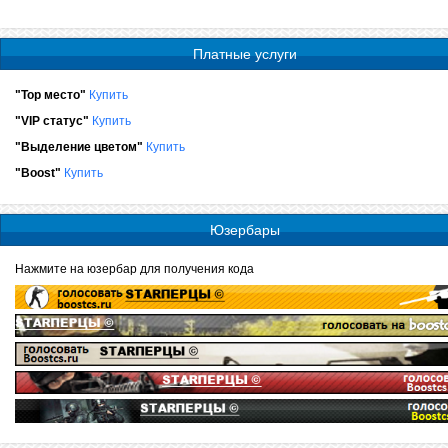
Платные услуги
"Top место"
Купить
"VIP статус"
Купить
"Выделение цветом"
Купить
"Boost"
Купить
Юзербары
Нажмите на юзербар для получения кода