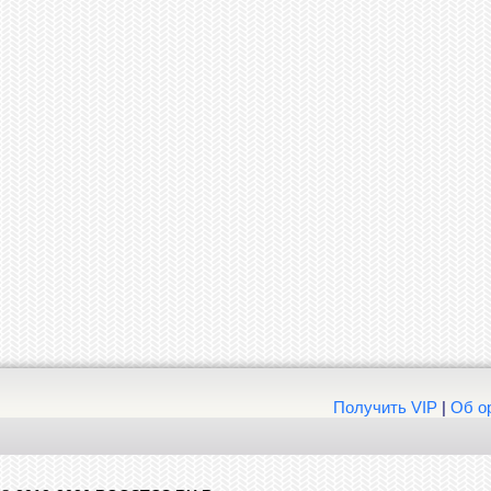
Получить VIP
|
Об о