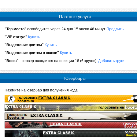
Платные услуги
"Top место"
освободится через 24 дня 15 часов 46 минут
Продлить
"VIP статус"
Купить
"Выделение цветом"
Купить
"Выделение цветом в шапке"
Купить
"Boost"
- сервер находится на позиции 18 (6 кругов).
Добавить круги
Юзербары
Нажмите на юзербар для получения кода