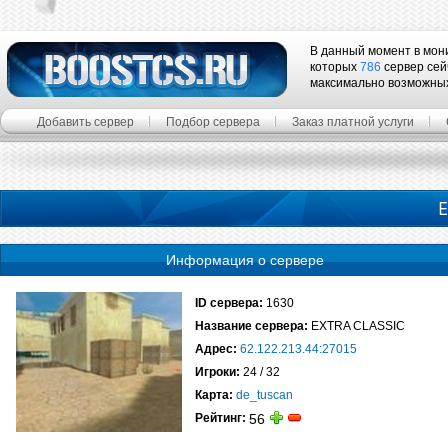
В данный момент в мон
которых
786
сервер сей
максимально возможны
Добавить сервер
Подбор сервера
Заказ платной услуги
E
Информация о сервере
ID сервера:
1630
Название сервера:
EXTRA CLASSIC
Адрес:
62.122.213.44:27015
Игроки:
24 / 32
Карта:
de_tuscan
Рейтинг:
56