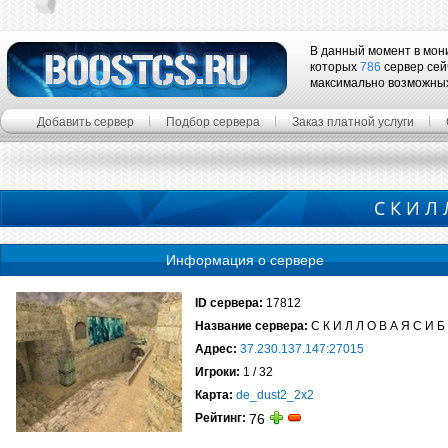
В данный момент в мон
которых
786
сервер сей
максимально возможны
Добавить сервер
Подбор сервера
Заказ платной услуги
С К И Л 
Информация о сервере
ID сервера:
17812
Название сервера:
С К И Л Л О В А Я С И Б
Адрес:
37.230.137.147:27015
Игроки:
1 / 32
Карта:
de_dust2_2x2
Рейтинг:
76