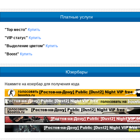
Платные услуги
"Top место"
Купить
"VIP статус"
Купить
"Выделение цветом"
Купить
"Boost"
Купить
Юзербары
Нажмите на юзербар для получения кода