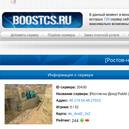
В данный момент в мон
которых
789
сервер сей
максимально возможны
Добавить сервер
Подбор сервера
Заказ платной услуги
[Ростов-н
Информация о сервере
ID сервера:
20430
Название сервера:
[Ростов-на-Дону] Public 
Адрес:
46.174.54.46:27015
Игроки:
0 / 32
Карта:
de_dust2_2x2
Рейтинг:
244