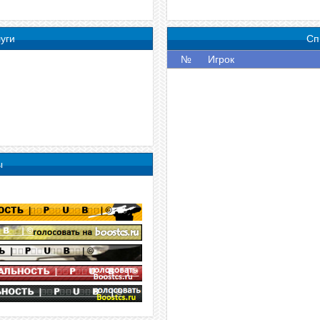
уги
Сп
№
Игрок
ы