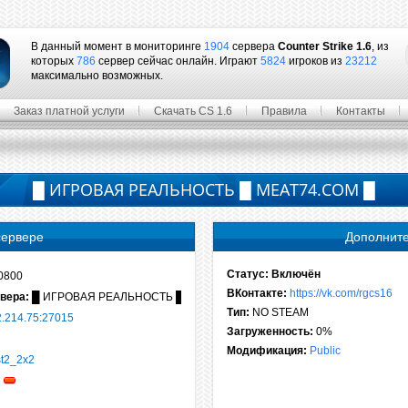
В данный момент в мониторинге
1904
сервера
Counter Strike 1.6
, из
которых
786
сервер сейчас онлайн. Играют
5824
игроков из
23212
максимально возможных.
Заказ платной услуги
Скачать CS 1.6
Правила
Контакты
█ ИГРОВАЯ РЕАЛЬНОСТЬ █ MEAT74.COM █
сервере
Дополнит
Статус:
Включён
0800
ВКонтакте:
https://vk.com/rgcs16
вера:
█ ИГРОВАЯ РЕАЛЬНОСТЬ █ MEAT74.COM █
Тип:
NO STEAM
2.214.75:27015
Загруженность:
0%
Модификация:
Public
t2_2x2