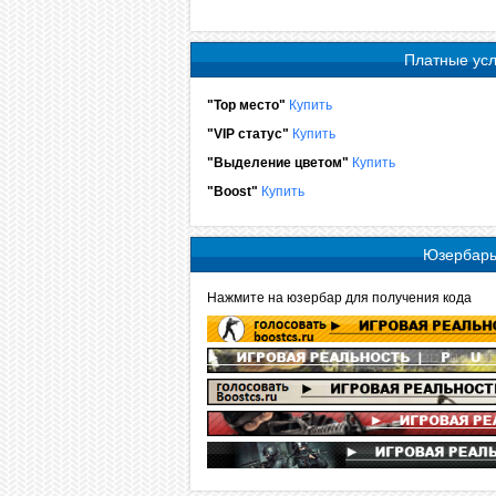
Платные усл
"Top место"
Купить
"VIP статус"
Купить
"Выделение цветом"
Купить
"Boost"
Купить
Юзербар
Нажмите на юзербар для получения кода