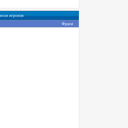
исок игроков
Фраги