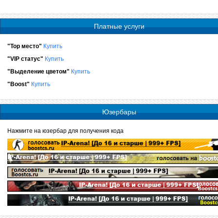
Платные услуги
"Top место"
Купить
"VIP статус"
Купить
"Выделение цветом"
Купить
"Boost"
Купить
Юзербары
Нажмите на юзербар для получения кода