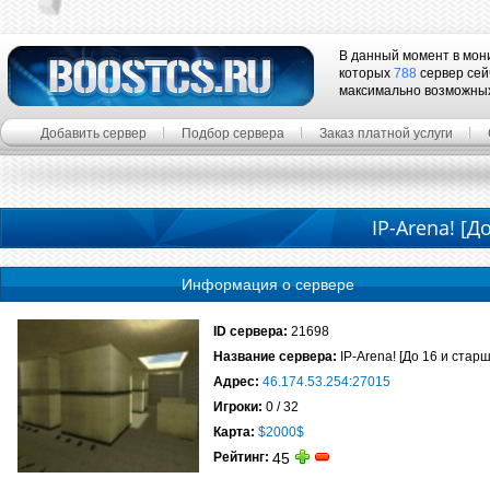
В данный момент в мон
которых
788
сервер сей
максимально возможны
Добавить сервер
Подбор сервера
Заказ платной услуги
IP-Arena! [Д
Информация о сервере
ID сервера:
21698
Название сервера:
IP-Arena! [До 16 и старш
Адрес:
46.174.53.254:27015
Игроки:
0 / 32
Карта:
$2000$
Рейтинг:
45