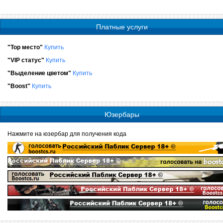
Платные услуги
"Top место"
Купить
"VIP статус"
Купить
"Выделение цветом"
Купить
"Boost"
Купить
Юзербары
Нажмите на юзербар для получения кода