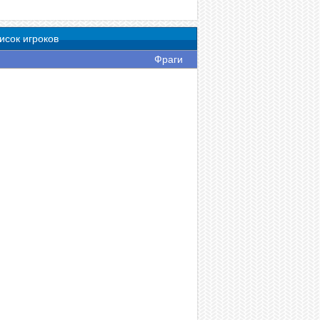
исок игроков
Фраги