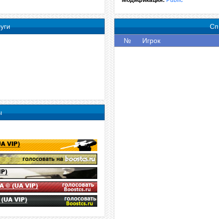
Модификация:
Public
уги
Сп
№
Игрок
ы