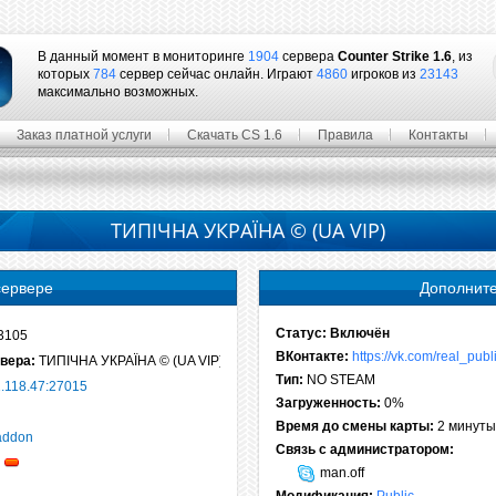
В данный момент в мониторинге
1904
сервера
Counter Strike 1.6
, из
которых
784
сервер сейчас онлайн. Играют
4860
игроков из
23143
максимально возможных.
Заказ платной услуги
Скачать CS 1.6
Правила
Контакты
ТИПІЧНА УКРАЇНА © (UA VIP)
сервере
Дополнит
Статус:
Включён
3105
ВКонтакте:
https://vk.com/real_publ
вера:
ТИПІЧНА УКРАЇНА © (UA VIP)
Тип:
NO STEAM
1.118.47:27015
Загруженность:
0%
Время до смены карты:
2 минуты
addon
Связь с администратором:
man.off