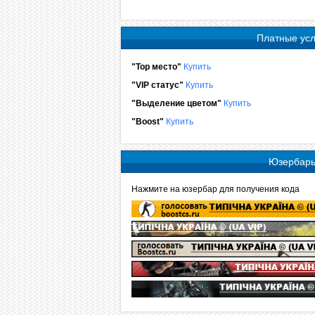
Платные усл
"Top место"
Купить
"VIP статус"
Купить
"Выделение цветом"
Купить
"Boost"
Купить
Юзербар
Нажмите на юзербар для получения кода