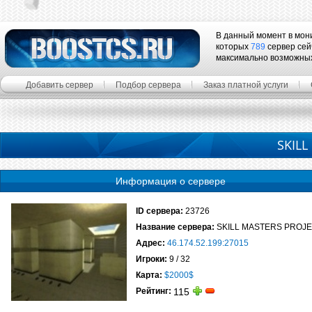
В данный момент в мон
которых
789
сервер сей
максимально возможны
Добавить сервер
Подбор сервера
Заказ платной услуги
SKILL
Информация о сервере
ID сервера:
23726
Название сервера:
SKILL MASTERS PROJ
Адрес:
46.174.52.199:27015
Игроки:
9 / 32
Карта:
$2000$
Рейтинг:
115