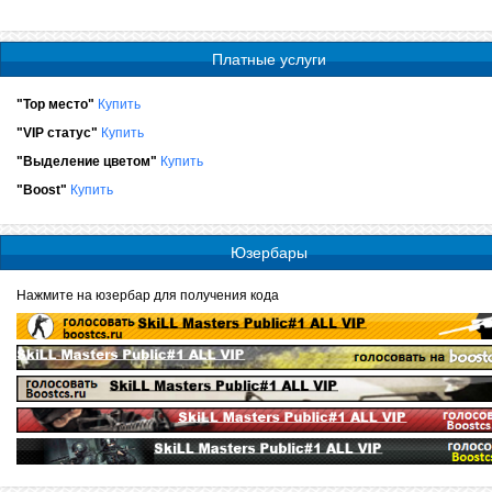
Платные услуги
"Top место"
Купить
"VIP статус"
Купить
"Выделение цветом"
Купить
"Boost"
Купить
Юзербары
Нажмите на юзербар для получения кода