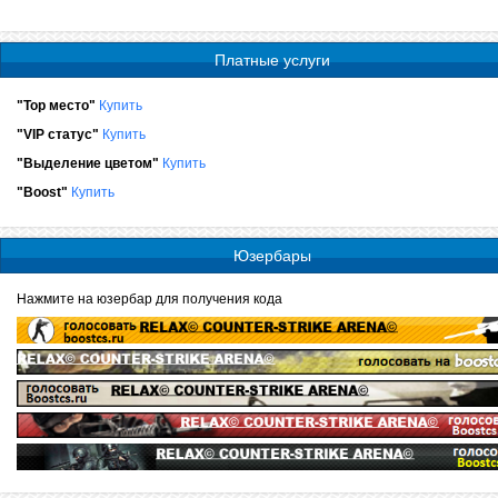
Платные услуги
"Top место"
Купить
"VIP статус"
Купить
"Выделение цветом"
Купить
"Boost"
Купить
Юзербары
Нажмите на юзербар для получения кода