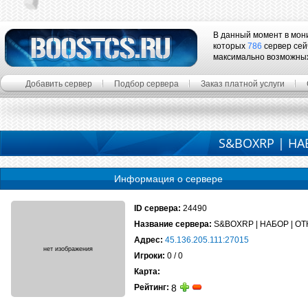
В данный момент в мон
которых
786
сервер сей
максимально возможны
Добавить сервер
Подбор сервера
Заказ платной услуги
S&BOXRP | НА
Информация о сервере
ID сервера:
24490
Название сервера:
S&BOXRP | НАБОР | О
Адрес:
45.136.205.111:27015
Игроки:
0 / 0
Карта:
Рейтинг:
8