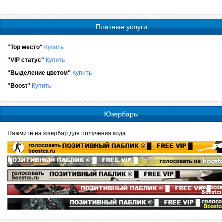
Платные услуги
"Top место"
Купить
"VIP статус"
Купить
"Выделение цветом"
Купить
"Boost"
Купить
Юзербары
Нажмите на юзербар для получения кода