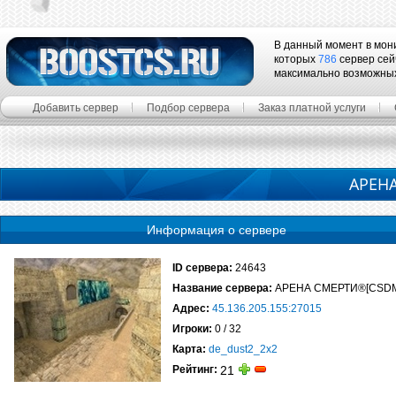
В данный момент в мон
которых
786
сервер сей
максимально возможны
Добавить сервер
Подбор сервера
Заказ платной услуги
АРЕН
Информация о сервере
ID сервера:
24643
Название сервера:
АРЕНА СМЕРТИ®[CSD
Адрес:
45.136.205.155:27015
Игроки:
0 / 32
Карта:
de_dust2_2x2
Рейтинг:
21