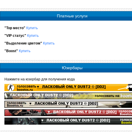
Платные услуги
"Top место"
Купить
"VIP статус"
Купить
"Выделение цветом"
Купить
"Boost"
Купить
Юзербары
Нажмите на юзербар для получения кода