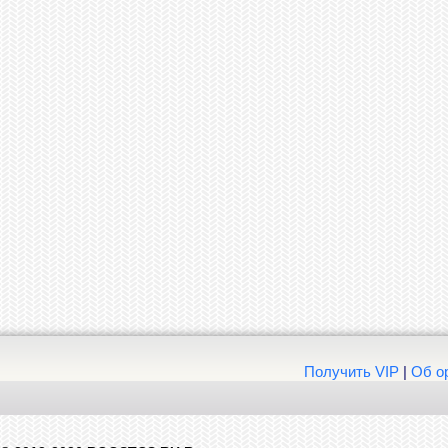
Получить VIP
|
Об о