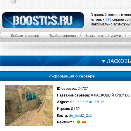
В данный момент в мон
которых
789
сервер сей
максимально возможны
Добавить сервер
Подбор сервера
Заказ платной услуги
♥ ЛАСКОВЫ
Информация о сервере
ID сервера:
24727
Название сервера:
♥ ЛАСКОВЫЙ ONLY DUS
Адрес:
62.122.215.40:27015
Игроки:
0 / 32
Карта:
de_dust2_2x2
Рейтинг:
1