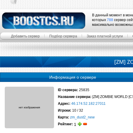
В данный момент в мон
которых
788
сервер сей
максимально возможны
Добавить сервер
Подбор сервера
Заказ платной услуги
[ZM] Z
Информация о сервере
ID сервера:
25835
Название сервера:
[ZM] ZOMBIE WORLD [C
Адрес:
46.174.52.182:27011
Игроки:
10 / 32
Карта:
zm_dust2_new
Рейтинг:
1