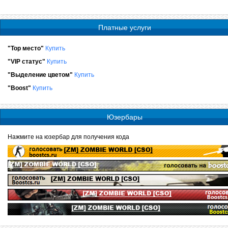
Платные услуги
"Top место"
Купить
"VIP статус"
Купить
"Выделение цветом"
Купить
"Boost"
Купить
Юзербары
Нажмите на юзербар для получения кода