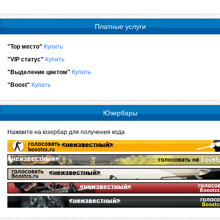
Платные услуги
"Top место"
Купить
"VIP статус"
Купить
"Выделение цветом"
Купить
"Boost"
Купить
Юзербары
Нажмите на юзербар для получения кода