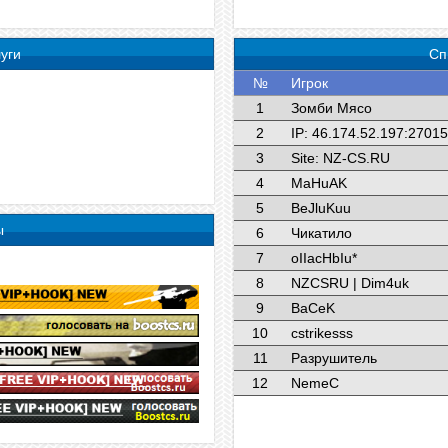
уги
Сп
№
Игрок
1
Зомби Мясо
2
IP: 46.174.52.197:27015
3
Site: NZ-CS.RU
4
MaHuAK
5
BeJluKuu
ы
6
Чикатило
7
oIIacHbIu*
8
NZCSRU | Dim4uk
9
BaCeK
10
cstrikesss
11
Разрушитель
12
NemeC