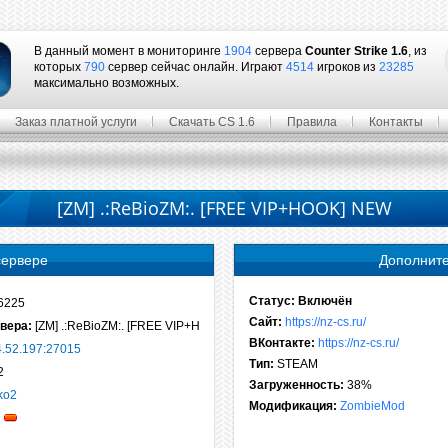
В данный момент в мониторинге
1904
сервера
Counter Strike 1.6
, из
которых
790
сервер сейчас онлайн. Играют
4514
игроков из
23285
максимально возможных.
Заказ платной услуги
Скачать CS 1.6
Правила
Контакты
[ZM] .:ReBioZM:. [FREE VIP+HOOK] NEW
сервере
Дополнит
Статус:
Включён
6225
Сайт:
https://nz-cs.ru/
вера:
[ZM] .:ReBioZM:. [FREE VIP+HOOK] NEW
ВКонтакте:
https://nz-cs.ru/
4.52.197:27015
Тип:
STEAM
2
Загруженность:
38%
ko2
Модификация:
ZombieMod