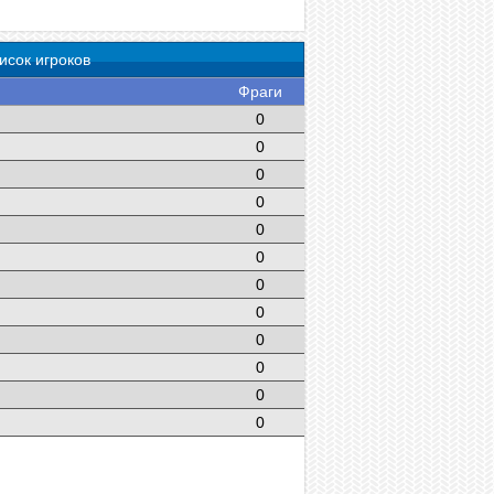
исок игроков
Фраги
0
0
0
0
0
0
0
0
0
0
0
0