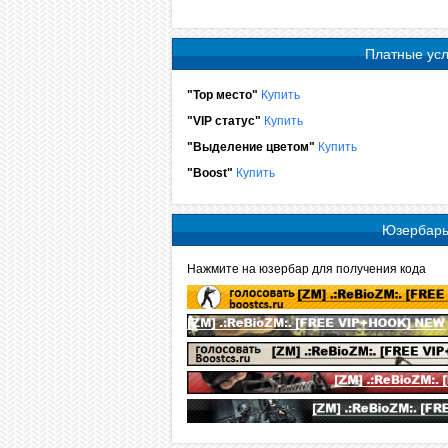
Платные усл
"Top место"
Купить
"VIP статус"
Купить
"Выделение цветом"
Купить
"Boost"
Купить
Юзербар
Нажмите на юзербар для получения кода