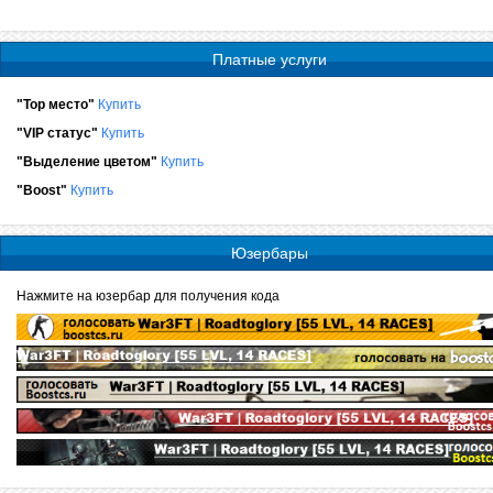
Платные услуги
"Top место"
Купить
"VIP статус"
Купить
"Выделение цветом"
Купить
"Boost"
Купить
Юзербары
Нажмите на юзербар для получения кода