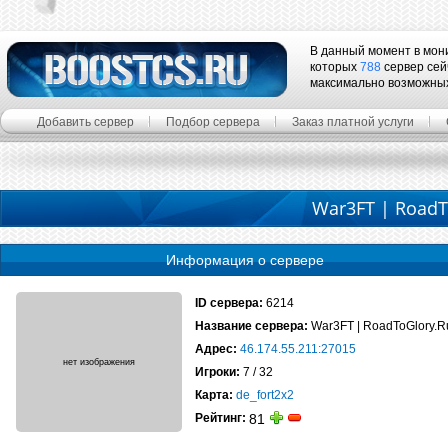
В данный момент в мон
которых
788
сервер сей
максимально возможны
Добавить сервер
Подбор сервера
Заказ платной услуги
War3FT | RoadTo
Информация о сервере
ID сервера:
6214
Название сервера:
War3FT | RoadToGlory.R
Адрес:
46.174.55.211:27015
Игроки:
7 / 32
Карта:
de_fort2x2
Рейтинг:
81