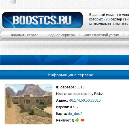
В данный момент в мон
которых
790
сервер сей
максимально возможны
Добавить сервер
Подбор сервера
Заказ платной услуги
Информация о сервере
ID сервера:
6313
Название сервера:
by Biskvit
Адрес:
46.174.50.50:27015
Игроки:
0 / 32
Карта:
de_dust2
Рейтинг:
6