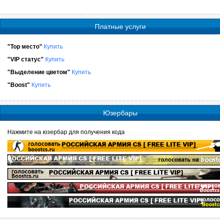
Платные услуги
"Top место"
Купить
"VIP статус"
Купить
"Выделение цветом"
Купить
"Boost"
Купить
Юзербары
Нажмите на юзербар для получения кода