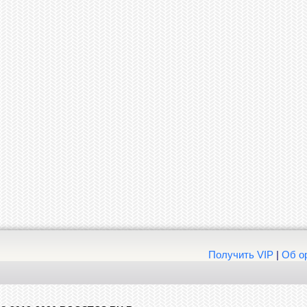
Получить VIP
|
Об о