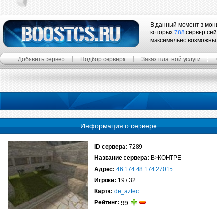
В данный момент в мон
которых
788
сервер сей
максимально возможны
Добавить сервер
Подбор сервера
Заказ платной услуги
Информация о сервере
ID сервера:
7289
Название сервера:
В>КОНТРЕ
Адрес:
46.174.48.174:27015
Игроки:
19 / 32
Карта:
de_aztec
Рейтинг:
99