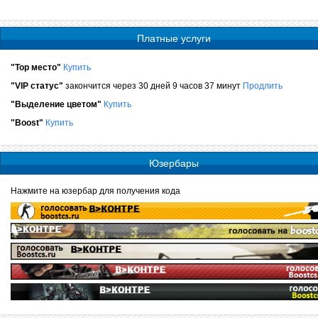
Платные услуги
"Top место"
Купить
"VIP статус"
закончится через 30 дней 9 часов 37 минут
Продлить
"Выделение цветом"
Купить
"Boost"
Купить
Юзербары
Нажмите на юзербар для получения кода