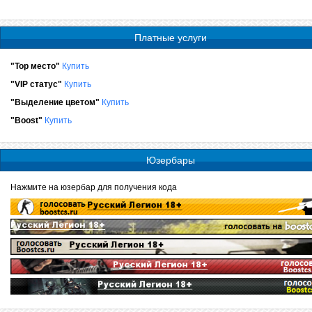
Платные услуги
"Top место"
Купить
"VIP статус"
Купить
"Выделение цветом"
Купить
"Boost"
Купить
Юзербары
Нажмите на юзербар для получения кода