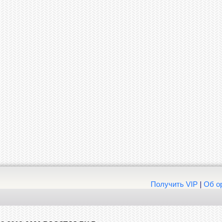
Получить VIP
|
Об о