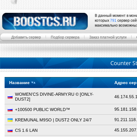
В данный момент в мон
которых
791
сервер сей
максимально возможны
Добавить сервер
Подбор сервера
Заказ платной услуги
Counter St
Название
Адрес се
WOMEN'CS DIVINE-ARMY.RU © [ONLY-
46.174.55.
DUST2]
95.181.158
+100500 PUBLIC WORLD™
91.211.118
KREMUNAL M9SO | DUST2 ONLY 24/7
45.155.207
CS 1.6 LAN