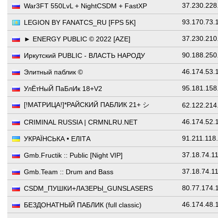
37.230.228
War3FT 550LvL + NightCSDM + FastXP
93.170.73.
LEGION BY FANATCS_RU [FPS 5K]
37.230.210
► ENERGY PUBLIC © 2022 [AZE]
90.188.250
Иркутский PUBLIC - ВЛАСТЬ НАРОДУ
46.174.53.
Элитный паблик ©
95.181.158
УлЁтНыЙ ПаБлИк 18+V2
[!МАТРИЦА!]*РАЙСКИЙ ПАБЛИК 21+ シ
62.122.214
46.174.52.
CRIMINAL RUSSIA | CRMNLRU.NET
91.211.118
УКРАЇНСЬКА • ЕЛІТА
37.18.74.1
Gmb.Fructik :: Public [Night VIP]
37.18.74.1
Gmb.Team :: Drum and Bass
80.77.174.
CSDM_ПУШКИ+ЛАЗЕРЫ_GUNSLASERS
46.174.48.
БЕЗДОНАТНЫЙ ПАБЛИК (full classic)