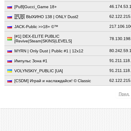
46.174.53.
[PuB]Gucci_Game 18+
62.122.215
|͇̿P͇̿U͇̿B͇̿| ВЫХИНО 138 | ONLY Dust2
217.106.10
JACK-Public >>18+ ©™
[#1] DEX-ELITE PUBLIC
78.130.198
[Revive|Steam|SKINS|LEVELS]
80.242.59.
MYRN | Only Dust | Public #1 | 12x12
91.211.118
Импульс Зона #1
91.211.118
VOLYNSKIY_PUBLIC [UA]
62.122.215
[CSDM] Играй и наслаждайся! © Classic
Пред.