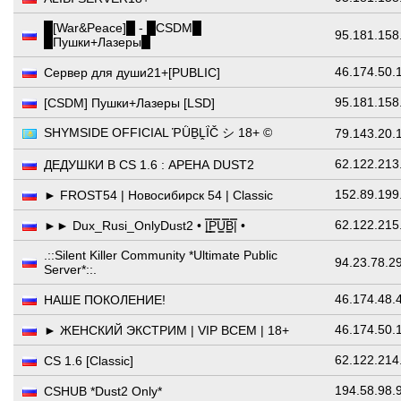
█[War&Peace]█ - █CSDM█
95.181.158
█Пушки+Лазеры█
46.174.50.
Сервер для души21+[PUBLIC]
95.181.158
[CSDM] Пушки+Лазеры [LSD]
SHYMSIDE OFFICIAL ῬǛḆḼḮČ シ 18+ ©
79.143.20.
62.122.213
ДЕДУШКИ В CS 1.6 : АРЕНА DUST2
152.89.199
► FROST54 | Новосибирск 54 | Classic
62.122.215
►► Dux_Rusi_OnlyDust2 • |͇̿P͇̿U͇̿B͇̿| •
.::Silent Killer Community *Ultimate Public
94.23.78.2
Server*::.
46.174.48.
НАШЕ ПОКОЛЕНИЕ!
46.174.50.
► ЖЕНСКИЙ ЭКСТРИМ | VIP ВСЕМ | 18+
62.122.214
CS 1.6 [Classic]
194.58.98.
CSHUB *Dust2 Only*