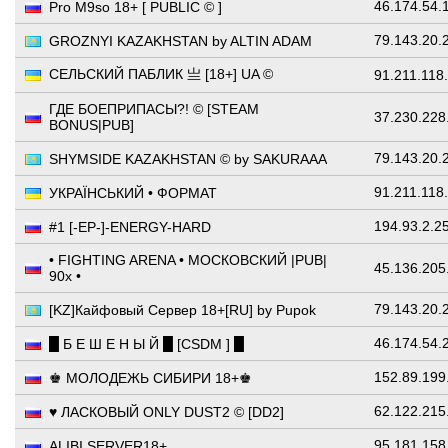
46.174.54.
Pro M9so 18+ [ PUBLIC © ]
79.143.20.
GROZNYI KAZAKHSTAN by ALTIN ADAM
СЕЛЬСКИЙ ПАБЛИК 亗 [18+] UA ©
91.211.118
ГДЕ БОЕПРИПАСЫ?! © [STEAM
37.230.228
BONUS|PUB]
79.143.20.
SHYMSIDE KAZAKHSTAN © by SAKURAAA
91.211.118
УКРАЇНСЬКИЙ • ФОРМАТ
194.93.2.2
#1 [-EP-]-ENERGY-HARD
• FIGHTING ARENA • МОСКОВСКИЙ |PUB|
45.136.205
90x •
79.143.20.
[KZ]Кайфовый Сервер 18+[RU] by Pupok
46.174.54.
█ Б Е Ш Е Н Ы Й █ [CSDM ] █
152.89.199
♚ МОЛОДЕЖЬ СИБИРИ 18+♚
62.122.215
♥ ЛАСКОВЫЙ ONLY DUST2 © [DD2]
95.181.158
ALIBI SERVER18+