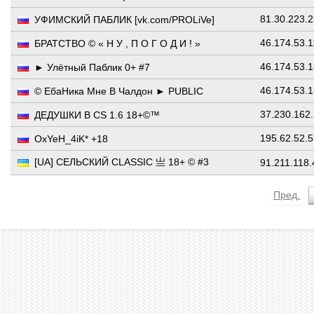
81.30.223.
УФИМСКИЙ ПАБЛИК [vk.com/PROLiVe]
46.174.53.
БРАТСТВО © « Н У , П О Г О Д И ! »
46.174.53.
► Улётный Паблик 0+ #7
46.174.53.
© ЕбаНика Мне В Чалдон ► PUBLIC
37.230.162
ДЕДУШКИ В CS 1.6 18+©™
195.62.52.
OxYeH_4iK* +18
[UA] СЕЛЬСКИЙ CLASSIC 亗 18+ © #3
91.211.118
Пред.