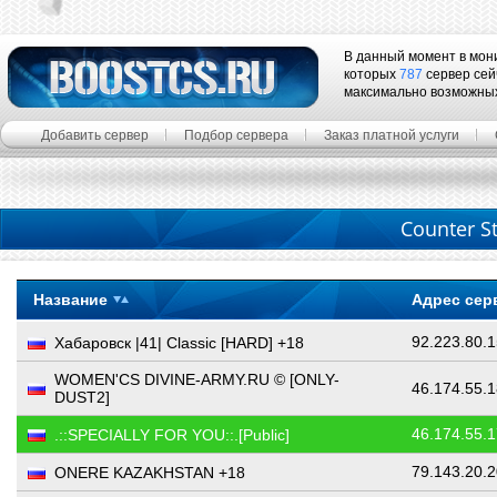
В данный момент в мон
которых
787
сервер сей
максимально возможны
Добавить сервер
Подбор сервера
Заказ платной услуги
Counter St
Название
Адрес сер
92.223.80.
Хабаровск |41| Classic [HARD] +18
WOMEN'CS DIVINE-ARMY.RU © [ONLY-
46.174.55.
DUST2]
46.174.55.
.::SPECIALLY FOR YOU::.[Public]
79.143.20.
ONERE KAZAKHSTAN +18