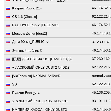
46.174.52.
Kaspiev Public 21+
62.122.214
CS 1.6 [Classic]
46.174.52.
Real HYPE Public [FREE VIP]
46.174.49.
Moscow Детка [dust2]
Дети 90-ых_PUBLIC ツ
37.230.137
46.174.53.
Элитный паблик ©
37.230.162
|͇̿P͇̿U͇̿B͇̿| ДЛЯ СВОИХ 18+ |НАМ 3 ГОДА|
62.122.215
♥ ЛАСКОВЫЙ ONLY DUST2 © [DD2]
normal.vias
[ViaTeam.ru] NoRMaL SeRveR
62.122.213
SD
45.136.205
Ryazan Energy ↯
93.191.11.
УРАЛЬСКИЙ_PUBLIC 96_RUS 18+
46.174.55.
ИМПЕРИЯ ХАОСА | ONLY DUST2