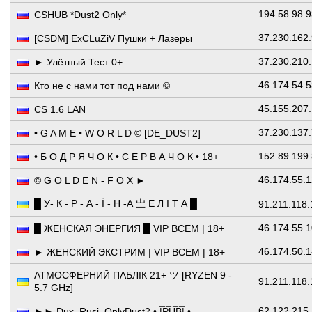
194.58.98.
CSHUB *Dust2 Only*
37.230.162
[CSDM] ExCLuZiV Пушки + Лазеры
37.230.210
► Улётный Тест 0+
46.174.54.
Кто не с нами тот под нами ©
45.155.207
CS 1.6 LAN
37.230.137
• G A M E • W O R L D © [DE_DUST2]
152.89.199
• Б О Д Р Я Ч О К • С Е Р В А Ч О К • 18+
46.174.55.
© G O L D E N - F O X ►
█ У- К - Р - А - Ї - Н -А 亗 Е Л І Т А █
91.211.118
46.174.55.
█ ЖЕНСКАЯ ЭНЕРГИЯ █ VIP ВСЕМ | 18+
46.174.50.
► ЖЕНСКИЙ ЭКСТРИМ | VIP ВСЕМ | 18+
АТМОСФЕРНИЙ ПАБЛІК 21+ ツ [RYZEN 9 -
91.211.118.
5.7 GHz]
62.122.215
►► Dux_Rusi_OnlyDust2 • |͇̿P͇̿U͇̿B͇̿| •