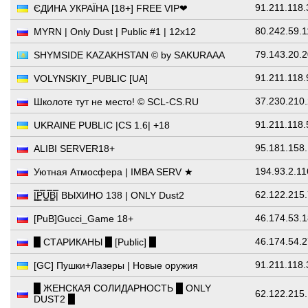
91.211.118
ЄДИНА УКРАЇНА [18+] FREE VIP❤
80.242.59.
MYRN | Only Dust | Public #1 | 12x12
79.143.20.
SHYMSIDE KAZAKHSTAN © by SAKURAAA
91.211.118
VOLYNSKIY_PUBLIC [UA]
37.230.210
Школоте тут не место! © SCL-CS.RU
91.211.118
UKRAINE PUBLIC |CS 1.6| +18
95.181.158
ALIBI SERVER18+
194.93.2.1
Уютная Атмосфера | IMBA SERV ★
62.122.215
|͇̿P͇̿U͇̿B͇̿| ВЫХИНО 138 | ONLY Dust2
46.174.53.
[PuB]Gucci_Game 18+
46.174.54.
█ СТАРИКАНЫ █ [Public] █
91.211.118
[GC] Пушки+Лазеры | Новые оружия
█ ЖЕНСКАЯ СОЛИДАРНОСТЬ █ ONLY
62.122.215
DUST2 █